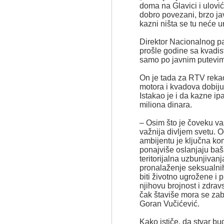
doma na Glavici i ulović
dobro povezani, brzo ja
kazni ništa se tu neće ur
Direktor Nacionalnog p
prošle godine sa kvadi
samo po javnim putevim
On je tada za RTV rekao
motora i kvadova dobiju
Istakao je i da kazne ip
miliona dinara.
– Osim što je čoveku važ
važnija divljem svetu. O
ambijentu je ključna kom
ponajviše oslanjaju baš 
teritorijalna uzbunjivan
pronalaženje seksualnih
biti životno ugrožene i 
njihovu brojnost i zdrav
čak štaviše mora se zab
Goran Vučićević.
Kako ističe, da stvar bu