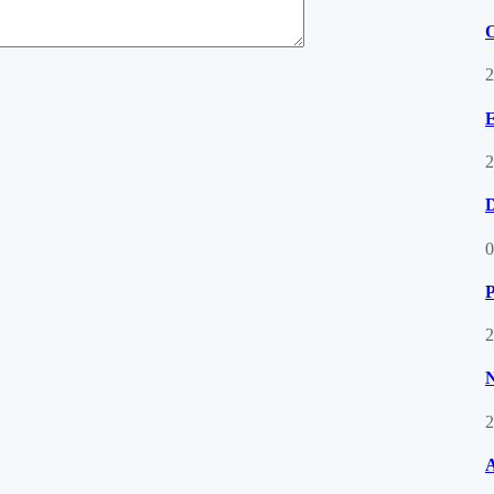
O
2
E
2
D
0
P
2
N
2
A