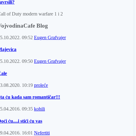
avrsili?
all of Duty modern warfare 1 i 2
VojvodinaCafe Blog
5.10.2022.
09:52
Eugen Grafvajer
ajevica
5.10.2022.
09:50
Eugen Grafvajer
ale
3.08.2020.
10:19
proleće
ta ću kada sam romantičar!!!
5.04.2016.
09:35
kohili
oći ću....i stići ću vas
9.04.2016.
16:01
Nefertiti