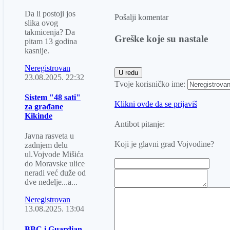
Da li postoji jos
Pošalji komentar
slika ovog
takmicenja? Da
Greške koje su nastale
pitam 13 godina
kasnije.
Neregistrovan
23.08.2025.
22:32
Tvoje korisničko ime:
Sistem "48 sati"
Klikni ovde da se prijaviš
za građane
Kikinde
Antibot pitanje:
Javna rasveta u
Koji je glavni grad Vojvodine?
zadnjem delu
ul.Vojvode Mišića
do Moravske ulice
neradi već duže od
dve nedelje...a...
Neregistrovan
13.08.2025.
13:04
BBC i Guardian