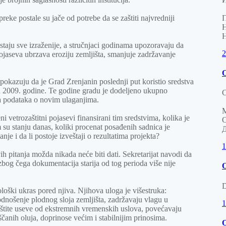
П
eke postale su jače od potrebe da se zaštiti najvredniji
Н
.
Н
taju sve izraženije, a stručnjaci godinama upozoravaju da
2
pojaseva ubrzava eroziju zemljišta, smanjuje zadržavanje
O
 pokazuju da je Grad Zrenjanin poslednji put koristio sredstva
va 2009. godine. Te godine gradu je dodeljeno ukupno
С
 podataka o novim ulaganjima.
М
i vetrozaštitni pojasevi finansirani tim sredstvima, kolika je
О
su stanju danas, koliki procenat posađenih sadnica je
Д
je i da li postoje izveštaji o rezultatima projekta?
1
 pitanja možda nikada neće biti dati. Sekretarijat navodi da
zbog čega dokumentacija starija od tog perioda više nije
O
D
loški ukras pored njiva. Njihova uloga je višestruka:
odnošenje plodnog sloja zemljišta, zadržavaju vlagu u
1
 štite useve od ekstremnih vremenskih uslova, povećavaju
ščanih oluja, doprinose većim i stabilnijim prinosima.
O