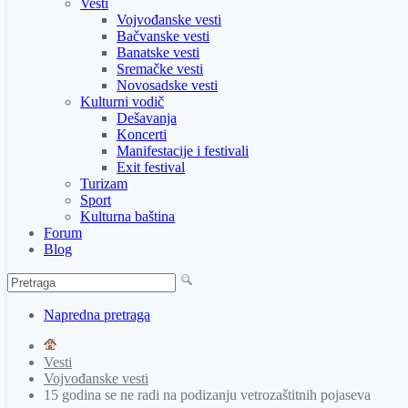
Vesti
Vojvođanske vesti
Bačvanske vesti
Banatske vesti
Sremačke vesti
Novosadske vesti
Kulturni vodič
Dešavanja
Koncerti
Manifestacije i festivali
Exit festival
Turizam
Sport
Kulturna baština
Forum
Blog
Napredna pretraga
Vesti
Vojvođanske vesti
15 godina se ne radi na podizanju vetrozaštitnih pojaseva