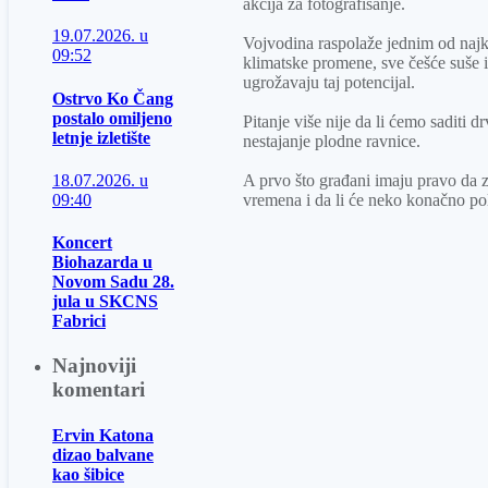
akcija za fotografisanje.
19.07.2026. u
Vojvodina raspolaže jednim od najkv
09:52
klimatske promene, sve češće suše 
ugrožavaju taj potencijal.
Ostrvo Ko Čang
postalo omiljeno
Pitanje više nije da li ćemo saditi
letnje izletište
nestajanje plodne ravnice.
18.07.2026. u
A prvo što građani imaju pravo da z
09:40
vremena i da li će neko konačno pol
Koncert
Biohazarda u
Novom Sadu 28.
jula u SKCNS
Fabrici
Najnoviji
komentari
Ervin Katona
dizao balvane
kao šibice