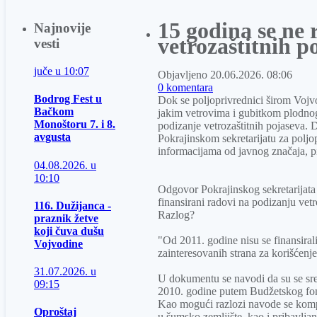
15 godina se ne 
Najnovije
vetrozaštitnih p
vesti
juče u
10:07
Objavljeno 20.06.2026. 08:06
0
komentara
Bodrog Fest u
Dok se poljoprivrednici širom Vojv
Bačkom
jakim vetrovima i gubitkom plodnog 
Monoštoru 7. i 8.
podizanje vetrozaštitnih pojaseva. 
avgusta
Pokrajinskom sekretarijatu za poljo
informacijama od javnog značaja, 
04.08.2026. u
10:10
Odgovor Pokrajinskog sekretarijata 
finansirani radovi na podizanju vetr
116. Dužijanca -
Razlog?
praznik žetve
koji čuva dušu
"Od 2011. godine nisu se finansirali
Vojvodine
zainteresovanih strana za korišćenj
31.07.2026. u
U dokumentu se navodi da su se sred
09:15
2010. godine putem Budžetskog fond
Kao mogući razlozi navode se kom
Oproštaj
u šumsko zemljište, kao i pribavljanje