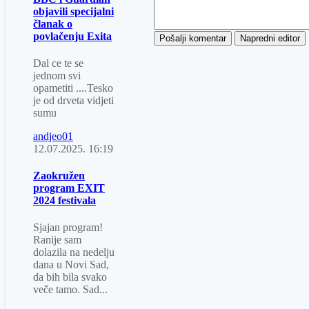
objavili specijalni
članak o
povlačenju Exita
Dal ce te se
jednom svi
opametiti ....Tesko
je od drveta vidjeti
sumu
andjeo01
12.07.2025.
16:19
Zaokružen
program EXIT
2024 festivala
Sjajan program!
Ranije sam
dolazila na nedelju
dana u Novi Sad,
da bih bila svako
veče tamo. Sad...