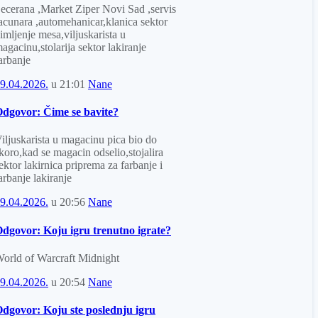
ecerana ,Market Ziper Novi Sad ,servis
acunara ,automehanicar,klanica sektor
imljenje mesa,viljuskarista u
agacinu,stolarija sektor lakiranje
arbanje
9.04.2026.
u
21:01
Nane
dgovor: Čime se bavite?
iljuskarista u magacinu pica bio do
koro,kad se magacin odselio,stojalira
ektor lakirnica priprema za farbanje i
arbanje lakiranje
9.04.2026.
u
20:56
Nane
dgovor: Koju igru trenutno igrate?
orld of Warcraft Midnight
9.04.2026.
u
20:54
Nane
dgovor: Koju ste poslednju igru