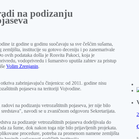
radi na podizanju
ojaseva
odine iz godine u godinu suočavaju sa sve češćim sušama,
zemljišta, institucije su gotovo deceniju i po zanemarivale
Do ovih podataka došla je Rosvita Pakoci, koja je
privredu, vodoprivredu i šumarstvo uputila zahtev za pristup
piše
Volim Zrenjanin
.
otkriva zabrinjavajuću činjenicu: od 2011. godine nisu
ozaštitnih pojaseva na teritoriji Vojvodine.
 radovi na podizanju vetrozaštitnih pojaseva, jer nije bilo
e sredstava", navodi se u zvaničnom odgovoru Sekretarijata.
2
stva za podizanje vetrozaštitnih pojaseva dodeljivala do
O
a za šume, dok nakon toga nije bilo prijavljenih projekata.
plikovane procedure, potreba za promenom namene zemljišta
 brojnih saglasnosti različitih institucija.