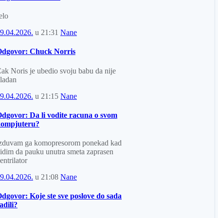
elo
9.04.2026.
u
21:31
Nane
dgovor: Chuck Norris
ak Noris je ubedio svoju babu da nije
ladan
9.04.2026.
u
21:15
Nane
dgovor: Da li vodite racuna o svom
kompjuteru?
zduvam ga komopresorom ponekad kad
idim da pauku unutra smeta zaprasen
entrilator
9.04.2026.
u
21:08
Nane
dgovor: Koje ste sve poslove do sada
adili?