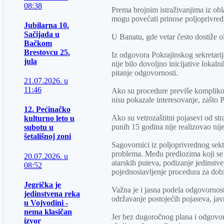
08:38
Prema brojnim istraživanjima iz obla
mogu povećati prinose poljoprivred
Jubilarna 10.
Sačijada u
U Banatu, gde vetar često dostiže ol
Bačkom
Brestovcu 25.
Iz odgovora Pokrajinskog sekretarij
jula
nije bilo dovoljno inicijative lokal
pitanje odgovornosti.
21.07.2026. u
11:46
Ako su procedure previše kompliko
nisu pokazale interesovanje, zašto 
12. Pećinačko
Ako su vetrozaštitni pojasevi od st
kulturno leto u
punih 15 godina nije realizovao nije
subotu u
šetališnoj zoni
Sagovornici iz poljoprivrednog sek
problema. Među predlozima koji se 
20.07.2026. u
atarskih puteva, podizanje jedinstv
08:52
pojednostavljenje procedura za dobi
Jegrička je
Važna je i jasna podela odgovornos
jedinstvena reka
održavanje postojećih pojaseva, jav
u Vojvodini -
nema klasičan
Jer bez dugoročnog plana i odgovor
izvor