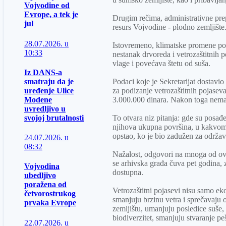
Vojvodine od
Evrope, a tek je
Drugim rečima, administrativne prepr
jul
resurs Vojvodine - plodno zemljište
28.07.2026. u
Istovremeno, klimatske promene pos
10:33
nestanak drvoreda i vetrozaštitnih 
vlage i povećava štetu od suša.
Iz DANS-a
smatraju da je
Podaci koje je Sekretarijat dostavio
uređenje Ulice
za podizanje vetrozaštitnih pojase
Modene
3.000.000 dinara. Nakon toga nema
uvredljivo u
svojoj brutalnosti
To otvara niz pitanja: gde su posađen
njihova ukupna površina, u kakvom 
opstao, ko je bio zadužen za održavan
24.07.2026. u
08:32
Nažalost, odgovori na mnoga od ovih
se arhivska građa čuva pet godina, 
Vojvodina
dostupna.
ubedljivo
poražena od
Vetrozaštitni pojasevi nisu samo eko
četvorostrukog
smanjuju brzinu vetra i sprečavaju 
prvaka Evrope
zemljištu, umanjuju posledice suše,
biodiverzitet, smanjuju stvaranje pe
22.07.2026. u