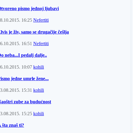
tvoreno pismo jednoj ljubavi
8.10.2015.
16:25
Nefertiti
lvis je živ, samo se drugačije češlja
6.10.2015.
16:51
Nefertiti
o neba...I pedalj dalje..
6.10.2015.
10:07
kohili
ismo jedne umrle žene...
3.08.2015.
15:31
kohili
aoštri zube za budućnost
3.08.2015.
15:25
kohili
 šta znaš ti?