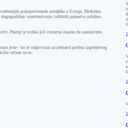
S
r
alitetnijih poljoprivrednih zemljišta u Evropi. Međutim,
d
i dugogodišnje zanemarivanje zaštitnih pojaseva ozbiljno
m
f
 drveće. Pitanje je koliko još vremena imamo da zaustavimo
1
O
naju jeste - ko je odgovoran za petnaest godina izgubljenog
ožiti račune za to.
V
s
s
f
1
O
W
1
O