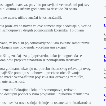
sti agrošumarstva, pravilno postavljeni vetrozaštitni pojasevi
J
nih kultura u sušnim godinama za deset do 20 odsto.
1
ujne udare, njihov značaj je još izraženiji.
O
ata proizlazi da novca za ove namene nije nedostajalo, već da
nih samouprava i drugih potencijalnih korisnika. To otvara
C
g
vane, zašto nisu pojednostavljene? Ako lokalne samouprave
1
Pokrajina nije pokrenula koordinisanu akciju?
rateškog značaja za poljoprivredu, kako je moguće da se
O
dan novi projekat finansiran iz pokrajinskih sredstava?
tora godinama ukazuju na potrebu sistemskog rešavanja ovog
I
najčešće pominju su: obnova i precizno obeležavanje
v
ene mreže vetrozaštitnih pojaseva duž državnog zemljišta,
v
janje saglasnosti.
1
ti između Pokrajine i lokalnih samouprava, redovno
no dostupni podaci o svim projektima i njihovim rezultatima.
O
r
nosti, svaka nova sadnja rizikuje da ostane samo kratkoročna