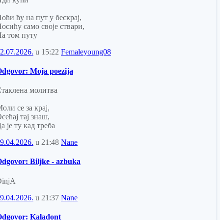
оћи ћу на пут у бескрај,
осићу само своје ствари,
а том путу
2.07.2026.
u
15:22
Femaleyoung08
dgovor: Moja poezija
таклена молитва
оли се за крај,
сећај тај знаш,
а је ту кад треба
9.04.2026.
u
21:48
Nane
dgovor: Biljke - azbuka
injA
9.04.2026.
u
21:37
Nane
dgovor: Kaladont