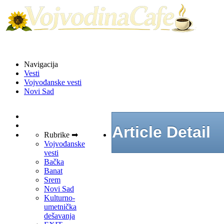
Navigacija
Vesti
Vojvođanske vesti
Novi Sad
Article Detail
Rubrike ➡
Vojvođanske
vesti
Bačka
Banat
Srem
Novi Sad
Kulturno-
umetnička
dešavanja