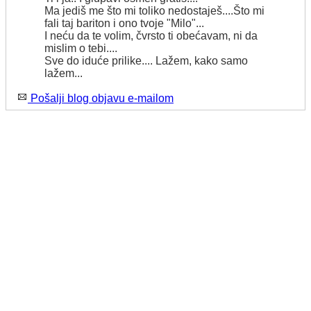
Ma jediš me što mi toliko nedostaješ....Što mi
fali taj bariton i ono tvoje "Milo"...
I neću da te volim, čvrsto ti obećavam, ni da
mislim o tebi....
Sve do iduće prilike.... Lažem, kako samo
lažem...
Pošalji blog objavu e-mailom