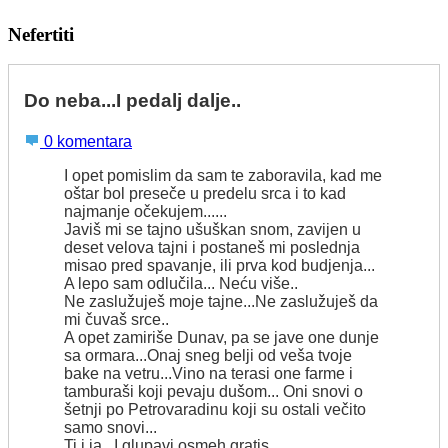
Nefertiti
Do neba...I pedalj dalje..
0 komentara
I opet pomislim da sam te zaboravila, kad me
oštar bol preseče u predelu srca i to kad
najmanje očekujem......
Javiš mi se tajno ušuškan snom, zavijen u
deset velova tajni i postaneš mi poslednja
misao pred spavanje, ili prva kod budjenja...
A lepo sam odlučila... Neću više..
Ne zaslužuješ moje tajne...Ne zaslužuješ da
mi čuvaš srce..
A opet zamiriše Dunav, pa se jave one dunje
sa ormara...Onaj sneg belji od veša tvoje
bake na vetru...Vino na terasi one farme i
tamburaši koji pevaju dušom... Oni snovi o
šetnji po Petrovaradinu koji su ostali večito
samo snovi...
Ti i ja.. I glupavi osmeh gratis....