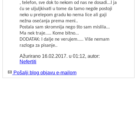
, telefon, sve dok to nekom od nas ne dosadi...I ja
ću se uljuljkivati u tome da tamo negde postoji
neko u prelepom gradu ko nema lice ali gaji
nežna osećanja prema meni..
Postala sam skromnija nego što sam mislila...
Ma nek traje..... Kome bitno...
DODATAK: I dalje ne verujem..... Više nemam
razloga za pisanje..
Ažurirano 16.02.2017. u 01:12, autor:
Nefertiti
Pošalji blog objavu e-mailom