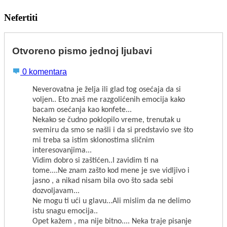
Nefertiti
Otvoreno pismo jednoj ljubavi
0 komentara
Neverovatna je želja ili glad tog osećaja da si
voljen.. Eto znaš me razgolićenih emocija kako
bacam osećanja kao konfete...
Nekako se čudno poklopilo vreme, trenutak u
svemiru da smo se našli i da si predstavio sve što
mi treba sa istim sklonostima sličnim
interesovanjima...
Vidim dobro si zaštićen..I zavidim ti na
tome....Ne znam zašto kod mene je sve vidljivo i
jasno , a nikad nisam bila ovo što sada sebi
dozvoljavam...
Ne mogu ti ući u glavu...Ali mislim da ne delimo
istu snagu emocija..
Opet kažem , ma nije bitno.... Neka traje pisanje