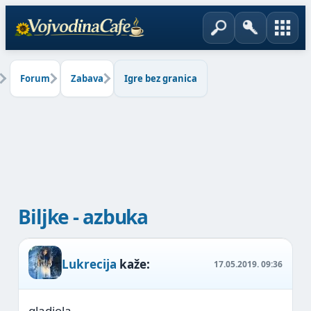
Forum
Zabava
Igre bez granica
Biljke - azbuka
Lukrecija
kaže:
17.05.2019.
09:36
gladiola