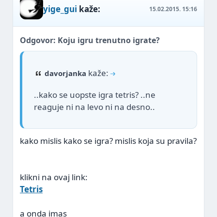
yige_gui
kaže:
15.02.2015.
15:16
Odgovor: Koju igru trenutno igrate?
kaže:
davorjanka
..kako se uopste igra tetris?
..ne
reaguje ni na levo ni na desno..
kako mislis kako se igra? mislis koja su pravila?
klikni na ovaj link:
Tetris
a onda imas