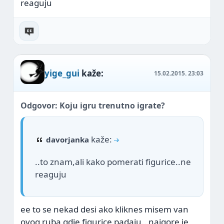
reaguju
yige_gui
kaže:
15.02.2015.
23:03
Odgovor: Koju igru trenutno igrate?
kaže:
davorjanka
..to znam,ali kako pomerati figurice..ne
reaguju
ee to se nekad desi ako kliknes misem van
ovog ruba gdje figurice padaju.. najgore je