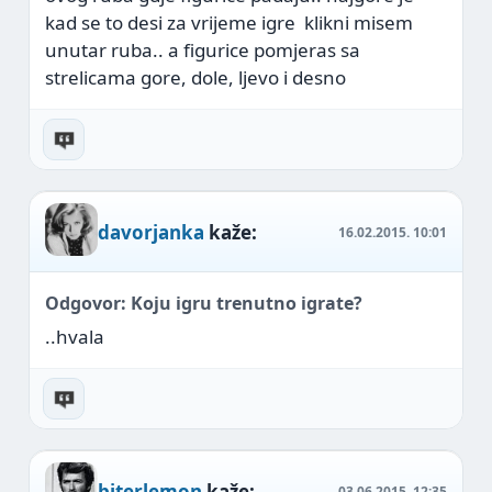
kad se to desi za vrijeme igre
klikni misem
unutar ruba.. a figurice pomjeras sa
strelicama gore, dole, ljevo i desno
davorjanka
kaže:
16.02.2015.
10:01
Odgovor: Koju igru trenutno igrate?
..hvala
biterlemon
kaže:
03.06.2015.
12:35