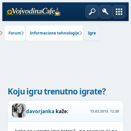
Forum
Informacione tehnologije
Igre
Koju igru trenutno igrate?
davorjanka
kaže:
15.02.2015.
12:38
..kako se uopste igra tetris?
..ne reaguje ni na