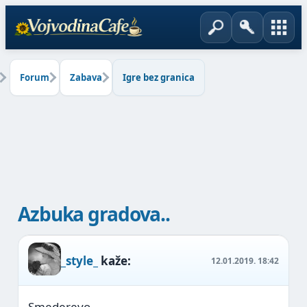
Forum
Zabava
Igre bez granica
Azbuka gradova..
_style_
kaže:
12.01.2019.
18:42
Smederevo