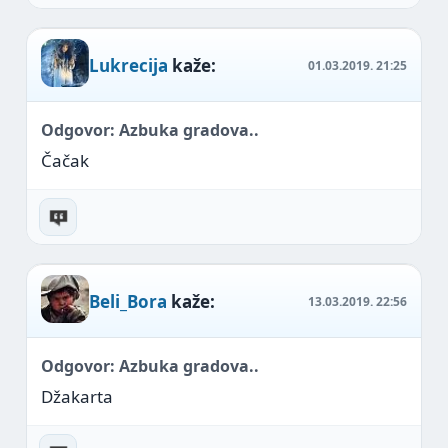
Lukrecija
kaže:
01.03.2019.
21:25
Odgovor: Azbuka gradova..
Čačak
Beli_Bora
kaže:
13.03.2019.
22:56
Odgovor: Azbuka gradova..
Džakarta