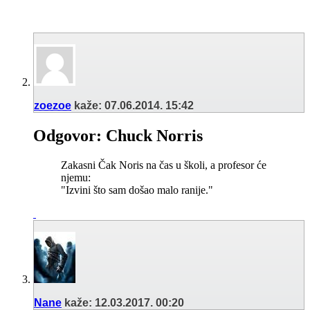
zoezoe
kaže:
07.06.2014.
15:42
Odgovor: Chuck Norris
Zakasni Čak Noris na čas u školi, a profesor će
njemu:
"Izvini što sam došao malo ranije."
Nane
kaže:
12.03.2017.
00:20