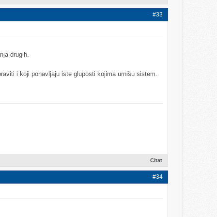
#33
nja drugih.
aviti i koji ponavljaju iste gluposti kojima urnišu sistem.
Citat
#34