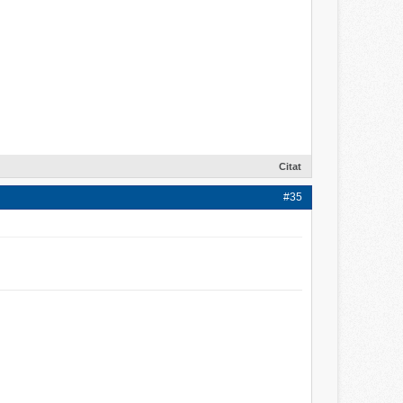
Citat
#35