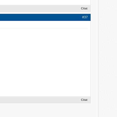
Citat
#37
Citat