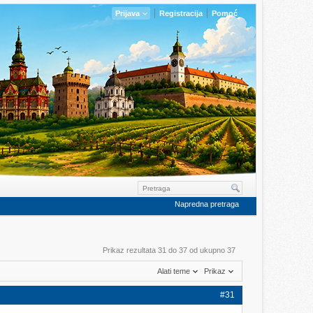
Prijava
Registracija
Pomoć
Napredna pretraga
Prikaz rezultata 31 do 37 od ukupno 37
Alati teme
Prikaz
#31