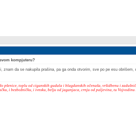
o svom kompjuteru?
, znam da se nakupila prašina, pa ga onda otvorim, sve po pe esu obrišem,
 do pšenice, toplu od ciganskih gudala i blagdanskih očenaša, vršidbenu i zadušnič
ku, i bezbožničku, i ivnsku, belju od jaganjaca, crnju od paljevina, tu Vojvodinu 