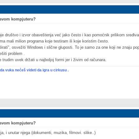
o svom kompjuteru?
 društvo i izvor obaveštenja već jako često i kao pomoćnik prilikom sređiva
a mali milion programa koje testiram ili koje koristim često.
irati", osvežiti Windows i slične gluposti. To je samo za one koji ne znaju popr
rešiti problem
.
 trudim uvek držati u najboljoj formi jer i živim od računara.
kada vuka nećeš videti da igra u cirkusu
.
o svom kompjuteru?
ja, i unutar njega (dokumenti, muzika, filmovi. slike..)