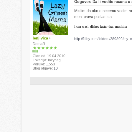
Odgovor: Da li vodite racuna 
Mislim da ako o necemu vodim racu
meni prava poslastica
I can wash dishes faster than mashina
lenjivica
http://fliiby.com/folders/289899/my_
Domaći
Član od
19.04.2010.
Lokacija
lazybag
Poruke
1.553
Blog objave
10