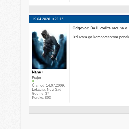
19.04.2026. u
21:15
Odgovor: Da li vodite racuna 
Izduvam ga komopresorom ponekad
Nane
Frajer
Član od
14.07.2009.
Lokacija
Novi Sad
Godine
37
Poruke
803