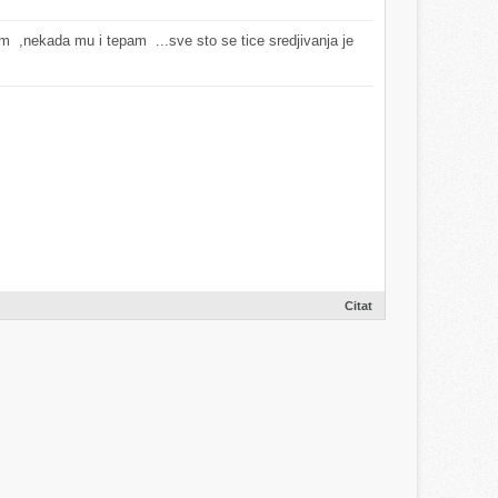
nem
,nekada mu i tepam
...sve sto se tice sredjivanja je
Citat