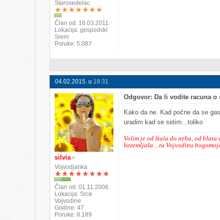
Starosedelac
Član od
16.03.2011.
Lokacija
gospodski
Srem
Poruke
5.087
04.02.2015. u
18:31
Odgovor: Da li vodite racuna 
Kako da ne. Kad počne da se gasi
uradim kad se setim...toliko
Volim je od štala do neba, od blata
bezemljaša ...tu Vojvodinu bogomojač
silvia
Vojvodjanka
Član od
01.11.2006.
Lokacija
Srce
Vojvodine
Godine
47
Poruke
8.189