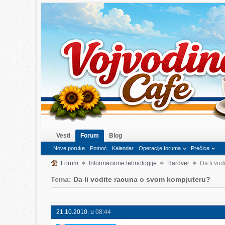
Vesti
Forum
Blog
Nove poruke
Pomoć
Kalendar
Operacije foruma
Prečice
Forum
Informacione tehnologije
Hardver
Da li vo
Tema:
Da li vodite racuna o svom kompjuteru?
21.10.2010. u
08:44