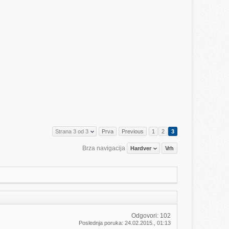
Strana 3 od 3
Prva
Previous
1
2
3
Brza navigacija
Hardver
Vrh
Odgovori:
102
Poslednja poruka:
24.02.2015.,
01:13