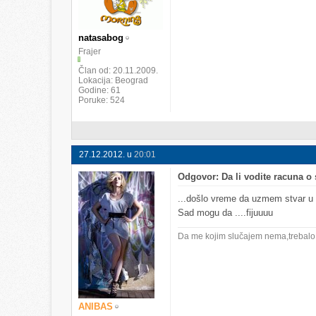
natasabog
Frajer
Član od
20.11.2009.
Lokacija
Beograd
Godine
61
Poruke
524
27.12.2012. u
20:01
Odgovor: Da li vodite racuna 
...došlo vreme da uzmem stvar u s
Sad mogu da ....fijuuuu
Da me kojim slučajem nema,trebalo b
ANIBAS