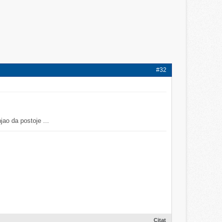
#32
jao da postoje ...
Citat