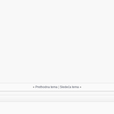
«
Prethodna tema
|
Sledeća tema
»