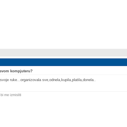
o svom kompjuteru?
voje ruke...organizovala sve,odnela,kupila,platila,donela..
i me izmisliti