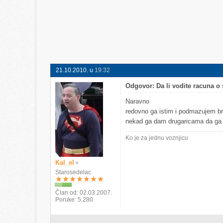
21.10.2010. u
19:32
Odgovor: Da li vodite racuna 
Naravno
redovno ga istim i podmazujem 
nekad ga dam drugaricama da ga ko
Ko je za jednu voznjicu
Kal_el
Starosedelac
Član od
02.03.2007.
Poruke
5.280