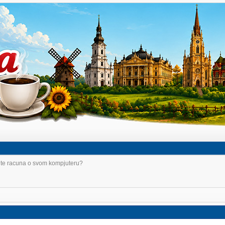
dite racuna o svom kompjuteru?