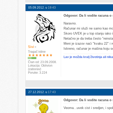
05.09.2012. u
19:43
Odgovor: Da li vodite racuna 
Naravno.
Računar mi služi ne samo kao moje
Skoro UVEK je u top stanju iako im
Netačno je da treba često "reinstal
Meni je izazov naći "kvaku 22" i 
Sivi
Iskreno, računar je mašina koju se
Tragač istine
Lav je možda kralj životinja ali ni
Član od
23.09.2008.
Lokacija
Oblivion
(zaborav)
Poruke
3.224
27.12.2012. u
17:43
Odgovor: Da li vodite racuna 
Veoma...uvek cist i sredjen, i spol