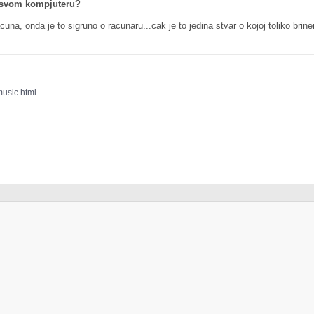
o svom kompjuteru?
na, onda je to sigruno o racunaru...cak je to jedina stvar o kojoj toliko bri
music.html