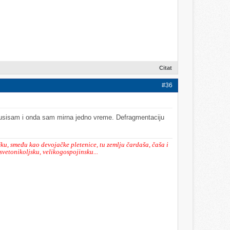
Citat
#36
 usisam i onda sam mirna jedno vreme. Defragmentaciju
ku, smeđu kao devojačke pletenice, tu zemlju čardaša, čaša i
svetonikoljsku, velikogospojinsku...