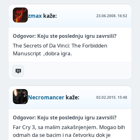
zmax
kaže:
23.06.2008.
16:52
Odgovor: Koju ste poslednju igru zavrsili?
The Secrets of Da Vinci: The Forbidden
Manuscript
,dobra igra.
Necromancer
kaže:
02.02.2015.
15:48
Odgovor: Koju ste poslednju igru zavrsili?
Far Cry 3, sa malim zakašnjenjem. Mogao bih
odmah da se bacim i na četvorku dok je