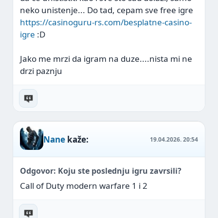
neko unistenje... Do tad, cepam sve free igre
https://casinoguru-rs.com/besplatne-casino-
igre
:D
Jako me mrzi da igram na duze....nista mi ne
drzi paznju
Nane
kaže:
19.04.2026.
20:54
Odgovor: Koju ste poslednju igru zavrsili?
Call of Duty modern warfare 1 i 2