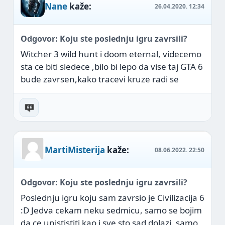
Nane
kaže:
26.04.2020.
12:34
Odgovor: Koju ste poslednju igru zavrsili?
Witcher 3 wild hunt i doom eternal, videcemo
sta ce biti sledece ,bilo bi lepo da vise taj GTA 6
bude zavrsen,kako tracevi kruze radi se
MartiMisterija
kaže:
08.06.2022.
22:50
Odgovor: Koju ste poslednju igru zavrsili?
Poslednju igru koju sam zavrsio je Civilizacija 6
:D Jedva cekam neku sedmicu, samo se bojim
da ce unististiti kao i sve sto sad dolazi, samo