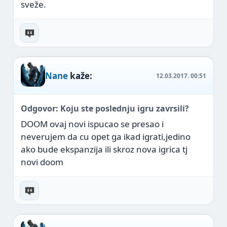
sveže.
Nane
kaže:
12.03.2017.
00:51
Odgovor: Koju ste poslednju igru zavrsili?
DOOM ovaj novi ispucao se presao i
neverujem da cu opet ga ikad igrati,jedino
ako bude ekspanzija ili skroz nova igrica tj
novi doom