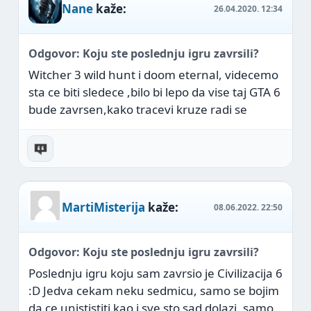
Nane
kaže:
26.04.2020.
12:34
Odgovor: Koju ste poslednju igru zavrsili?
Witcher 3 wild hunt i doom eternal, videcemo
sta ce biti sledece ,bilo bi lepo da vise taj GTA 6
bude zavrsen,kako tracevi kruze radi se
MartiMisterija
kaže:
08.06.2022.
22:50
Odgovor: Koju ste poslednju igru zavrsili?
Poslednju igru koju sam zavrsio je Civilizacija 6
:D Jedva cekam neku sedmicu, samo se bojim
da ce unististiti kao i sve sto sad dolazi, samo