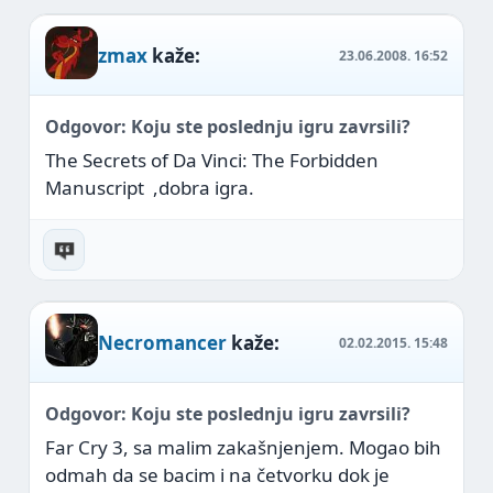
zmax
kaže:
23.06.2008.
16:52
Odgovor: Koju ste poslednju igru zavrsili?
The Secrets of Da Vinci: The Forbidden
Manuscript
,dobra igra.
Necromancer
kaže:
02.02.2015.
15:48
Odgovor: Koju ste poslednju igru zavrsili?
Far Cry 3, sa malim zakašnjenjem. Mogao bih
odmah da se bacim i na četvorku dok je