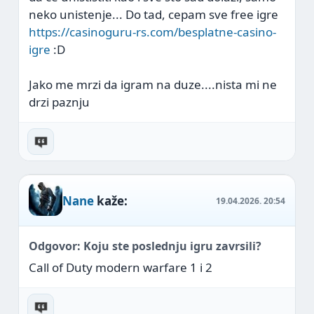
neko unistenje... Do tad, cepam sve free igre
https://casinoguru-rs.com/besplatne-casino-
igre
:D
Jako me mrzi da igram na duze....nista mi ne
drzi paznju
Nane
kaže:
19.04.2026.
20:54
Odgovor: Koju ste poslednju igru zavrsili?
Call of Duty modern warfare 1 i 2