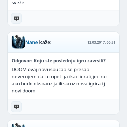
sveže.
Nane
kaže:
12.03.2017.
00:51
Odgovor: Koju ste poslednju igru zavrsili?
DOOM ovaj novi ispucao se presao i
neverujem da cu opet ga ikad igrati,jedino
ako bude ekspanzija ili skroz nova igrica tj
novi doom